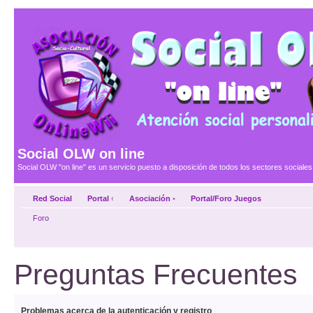
Social OLW on line
Social OLW "on line" es un servicio puesto a disposición de todos los sectores social
Red Social
Portal
‹
Asociación
•
Portal/Foro Juegos
Foro
Preguntas Frecuentes
Problemas acerca de la autenticación y registro