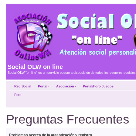
Social OLW on line
Social OLW "on line" es un servicio puesto a disposición de todos los sectores social
Red Social
Portal
‹
Asociación
•
Portal/Foro Juegos
Foro
Preguntas Frecuentes
Problemas acerca de la autenticación y registro