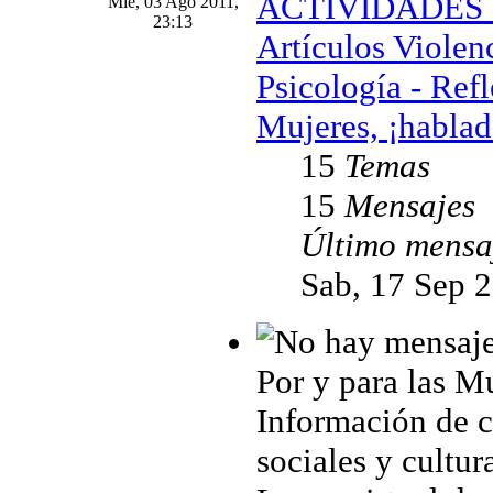
ACTIVIDADES Ig
Mié, 03 Ago 2011,
23:13
Artículos Violen
Psicología - Ref
Mujeres, ¡hablad
15
Temas
15
Mensajes
Último mensa
Sab, 17 Sep 
Por y para las M
Información de cu
sociales y cultur