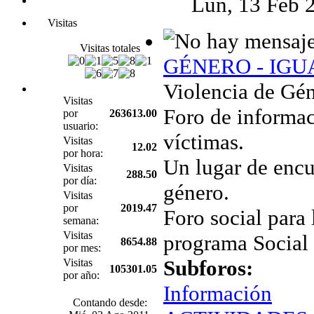
Lun, 13 Feb 
Visitas
Visitas totales
GÉNERO - IG
Violencia de Gén
Visitas
Foro de informac
por
263613.00
usuario:
víctimas.
Visitas
12.02
por hora:
Un lugar de encu
Visitas
288.50
por día:
género.
Visitas
por
2019.47
Foro social para 
semana:
Visitas
programa Social
8654.88
por mes:
Subforos:
Visitas
105301.05
por año:
Información
Contando desde: