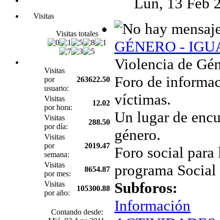
Lun, 13 Feb 
Visitas
Visitas totales
GÉNERO - IG
Violencia de Gén
Visitas
Foro de informac
por
263622.50
usuario:
víctimas.
Visitas
12.02
por hora:
Un lugar de encu
Visitas
288.50
por día:
género.
Visitas
por
2019.47
Foro social para 
semana:
Visitas
programa Social
8654.87
por mes:
Subforos:
Visitas
105300.88
por año:
Información
Contando desde: