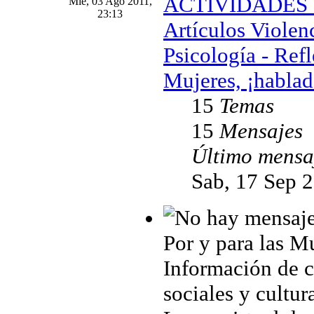
ACTIVIDADES Ig
Mié, 03 Ago 2011,
23:13
Artículos Violen
Psicología - Ref
Mujeres, ¡hablad
15
Temas
15
Mensajes
Último mensa
Sab, 17 Sep 
Por y para las M
Información de cu
sociales y cultur