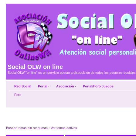
Social OLW on line
Social OLW "on line" es un servicio puesto a disposición de todos los sectores social
Red Social
Portal
‹
Asociación
•
Portal/Foro Juegos
Foro
Buscar temas sin respuesta
•
Ver temas activos