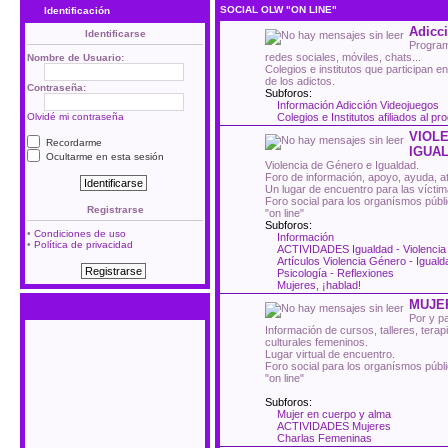
SOCIAL OLW "ON LINE"
Identificación
Adicci
Identificarse
Program
redes sociales, móviles, chats...
Nombre de Usuario:
Colegios e institutos que participan e
de los adictos.
Contraseña:
Subforos:
Información Adicción Videojuegos
Olvidé mi contraseña
Colegios e Institutos afiliados al p
VIOLE
Recordarme
IGUA
Ocultarme en esta sesión
Violencia de Género e Igualdad.
Foro de información, apoyo, ayuda, ate
Un lugar de encuentro para las víctim
Foro social para los organísmos públ
Registrarse
"on line"
Subforos:
•
Condiciones de uso
Información
•
Política de privacidad
ACTIVIDADES Igualdad - Violenci
Artículos Violencia Género - Iguald
Psicología - Reflexiones
Mujeres, ¡hablad!
MUJE
Por y p
Información de cursos, talleres, tera
culturales femeninos.
Lugar virtual de encuentro.
Foro social para los organísmos públ
"on line"
Subforos:
Mujer en cuerpo y alma
ACTIVIDADES Mujeres
Charlas Femeninas