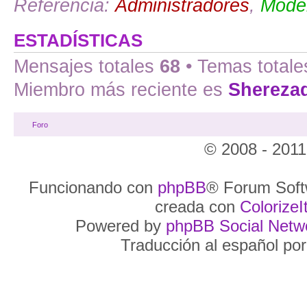
Referencia:
Administradores
,
Moder
ESTADÍSTICAS
Mensajes totales
68
• Temas total
Miembro más reciente es
Shereza
Foro
© 2008 - 2011
Funcionando con
phpBB
® Forum Soft
creada con
ColorizeIt
Powered by
phpBB Social Netw
Traducción al español po