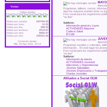
MAYO
Atenció
Visitas
Programas, talleres, cursos, informac
Aquí los mayores pueden tener su lug
Visitas totales
Foro social para los organísmos públ
"on line"
Visitas por usuario:
263766.83
Subforos:
Visitas por hora:
12.02
Información general y Leyes
Visitas por día:
288.55
ACTIVIDADES Mayores
Visitas por semana:
2019.87
Cuida tu Salud
Visitas por mes:
8656.57
El Café
Visitas por año:
105321.66
JUVE
Contando desde:
Atención
Mié, 03 Ago 2011, 23:13
Programas sociales y culturales, tall
información... En este lugar los jóve
Foro social para los organísmos públ
"on line"
Subforos:
Información de interés
ACTIVIDADES Juventud
Adicciones y Dependencias
Jóvenes Saludables
Jóvenes Empresarios y Trabajado
Charlas Juveniles
Afiliados a Social OLW