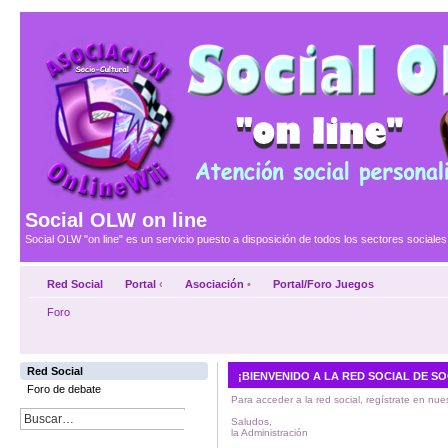
Social OLW on line
Social OLW "on line" es un servicio puesto a disposición de todos los sectores social
Red Social
Portal
‹
Asociación
•
Portal/Foro Juegos
Foro
Red Social
¡BIENVENIDO A LA RED SOCIAL DE SO
Foro de debate
Para acceder a la red social, regístrate en nue
Saludos,
la Administración