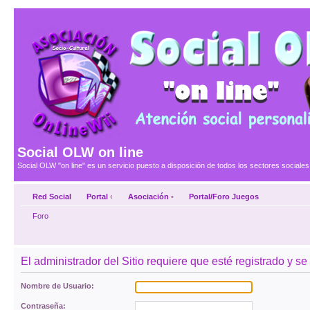
Social OLW on line
Social OLW "on line" es un servicio puesto a disposición de todos los sectores social
Red Social
Portal
‹
Asociación
•
Portal/Foro Juegos
Foro
El administrador del Sitio requiere que esté registrado y se
Nombre de Usuario:
Contraseña: