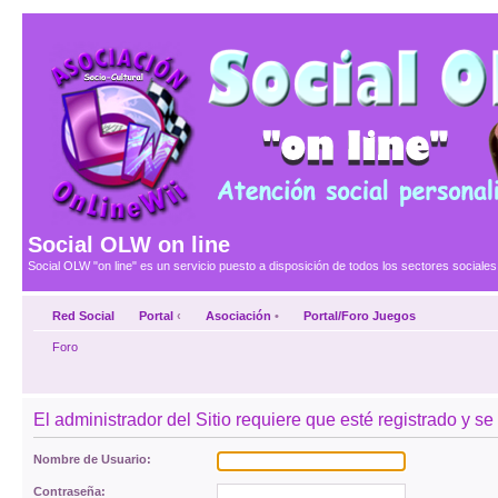
Social OLW on line
Social OLW "on line" es un servicio puesto a disposición de todos los sectores social
Red Social
Portal
‹
Asociación
•
Portal/Foro Juegos
Foro
El administrador del Sitio requiere que esté registrado y se
Nombre de Usuario:
Contraseña: