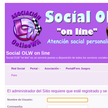
Social OLW on line
Social OLW "on line" es un servicio puesto a disposición de todos los sectores social
Red Social
Portal
‹
Asociación
•
Portal/Foro Juegos
Foro
El administrador del Sitio requiere que esté registrado y se 
Nombre de Usuario:
Contraseña: