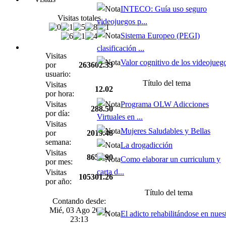
INTECO: Guía uso seguro
Visitas totales
videojuegos p...
Sistema Europeo (PEGI)
clasificación ...
Visitas
Valor cognitivo de los videojueg
por
263602.33
usuario:
Título del tema
Visitas
12.02
por hora:
Visitas
Programa OLW Adicciones
288.50
por día:
Virtuales en ...
Visitas
Mujeres Saludables y Bellas
por
2019.48
semana:
La drogadicción
Visitas
8654.90
Como elaborar un curriculum y
por mes:
carta d...
Visitas
105301.26
por año:
Título del tema
Contando desde:
Mié, 03 Ago 2011,
El adicto rehabilitándose en nues
23:13