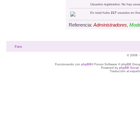
Usuarios registrados: No hay usuar
En total hubo
217
usuarios en líne
Referencia:
Administradores
,
Mode
Foro
© 2008 -
Funcionando con
phpBB
® Forum Software © phpBB Group
Powered by
phpBB Social 
Traducción al españ