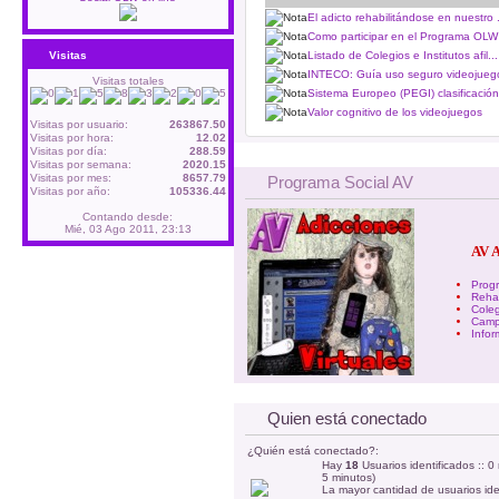
El adicto rehabilitándose en nuestro .
Como participar en el Programa OLW 
Listado de Colegios e Institutos afil...
Visitas
INTECO: Guía uso seguro videojuego
Visitas totales
Sistema Europeo (PEGI) clasificación 
Valor cognitivo de los videojuegos
Visitas por usuario:
263867.50
Visitas por hora:
12.02
Visitas por día:
288.59
Visitas por semana:
2020.15
Visitas por mes:
8657.79
Programa Social AV
Visitas por año:
105336.44
Contando desde:
Mié, 03 Ago 2011, 23:13
AV 
Prog
Rehab
Coleg
Camp
Infor
Quien está conectado
¿Quién está conectado?:
Hay
18
Usuarios identificados :: 0
5 minutos)
La mayor cantidad de usuarios ide