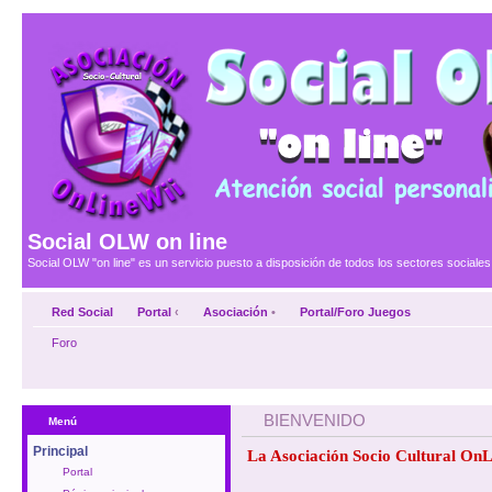
Social OLW on line
Social OLW "on line" es un servicio puesto a disposición de todos los sectores social
Red Social
Portal
‹
Asociación
•
Portal/Foro Juegos
Foro
BIENVENIDO
Menú
Principal
La Asociación Socio Cultural OnL
Portal