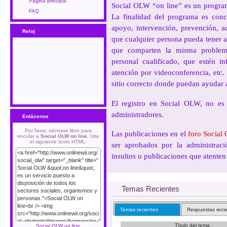
Página principal
Social OLW “on line” es un programa
FAQ
La finalidad del programa es conce
apoyo, intervención, prevención, a
Reloj
que cualquier persona pueda tener 
que comparten la misma problemá
personal cualificado, que estén inf
atención por videoconferencia, etc.
sitio correcto donde puedan ayudar 
El registro en Social OLW, no es 
administradores.
Enlácenos
Por favor, siéntase libre para
Las publicaciones en el
foro Socia
vincular a
Social OLW on line
. Use
el siguiente texto HTML:
ser aprobados por la administració
insultos o publicaciones que atenten 
Temas Recientes
Temas recientes
Respuestas reci
Título del tema
Social OLW on line