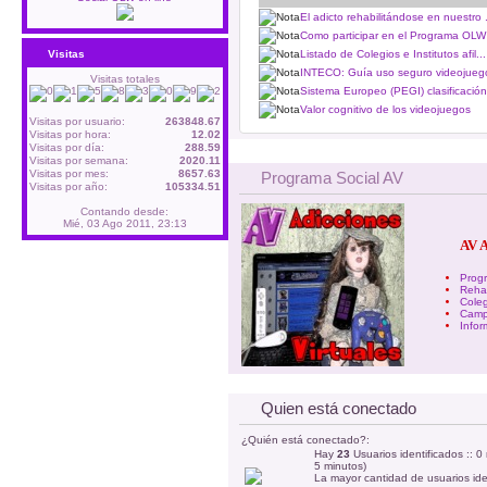
El adicto rehabilitándose en nuestro .
Como participar en el Programa OLW 
Listado de Colegios e Institutos afil...
Visitas
INTECO: Guía uso seguro videojuego
Visitas totales
Sistema Europeo (PEGI) clasificación 
Valor cognitivo de los videojuegos
Visitas por usuario:
263848.67
Visitas por hora:
12.02
Visitas por día:
288.59
Visitas por semana:
2020.11
Visitas por mes:
8657.63
Programa Social AV
Visitas por año:
105334.51
Contando desde:
Mié, 03 Ago 2011, 23:13
AV 
Prog
Rehab
Coleg
Camp
Infor
Quien está conectado
¿Quién está conectado?:
Hay
23
Usuarios identificados :: 0
5 minutos)
La mayor cantidad de usuarios ide