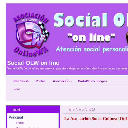
Social OLW on line
Social OLW "on line" es un servicio puesto a disposición de todos los sectores social
Red Social
Portal
‹
Asociación
•
Portal/Foro Juegos
Foro
BIENVENIDO
Menú
Principal
La Asociación Socio Cultural OnL
Portal