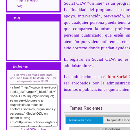
Página principal
Social OLW “on line” es un programa
FAQ
La finalidad del programa es conce
apoyo, intervención, prevención, a
Reloj
que cualquier persona pueda tener 
que comparten la misma problemá
personal cualificado, que estén inf
atención por videoconferencia, etc.
sitio correcto donde puedan ayudar 
El registro en Social OLW, no es 
administradores.
Enlácenos
Por favor, siéntase libre para
Las publicaciones en el
foro Socia
vincular a
Social OLW on line
. Use
el siguiente texto HTML:
ser aprobados por la administració
insultos o publicaciones que atenten 
Temas Recientes
Temas recientes
Respuestas reci
Título del tema
Social OLW on line