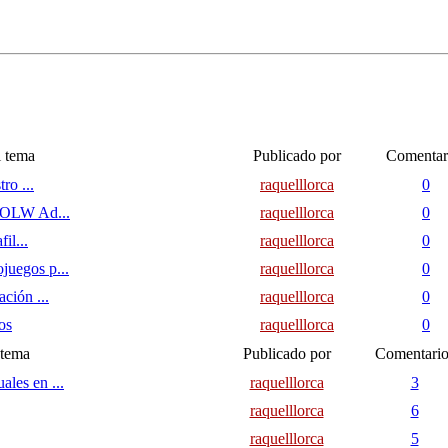
l tema
Publicado por
Comentar
ro ...
raquelllorca
0
a OLW Ad...
raquelllorca
0
il...
raquelllorca
0
juegos p...
raquelllorca
0
ción ...
raquelllorca
0
os
raquelllorca
0
 tema
Publicado por
Comentario
les en ...
raquelllorca
3
raquelllorca
6
raquelllorca
5