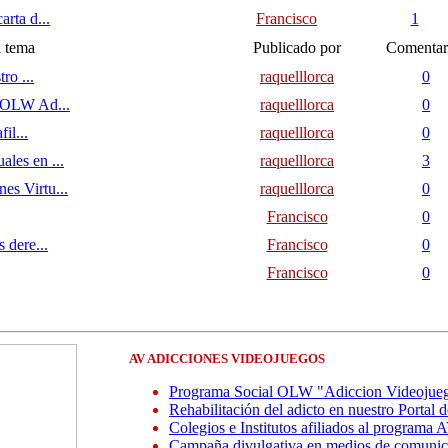
rta d...
Francisco
1
l tema
Publicado por
Comentar
ro ...
raquelllorca
0
a OLW Ad...
raquelllorca
0
il...
raquelllorca
0
les en ...
raquelllorca
3
s Virtu...
raquelllorca
0
Francisco
0
 dere...
Francisco
0
Francisco
0
AV ADICCIONES VIDEOJUEGOS
Programa Social OLW "Adiccion Videojue
Rehabilitación del adicto en nuestro Portal 
Colegios e Institutos afiliados al programa 
Campaña divulgativa en medios de comunic