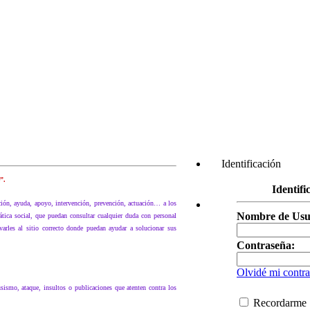
Identificación
”.
Identifi
ación, ayuda, apoyo, intervención, prevención, actuación… a los
Nombre de Usu
tica social, que puedan consultar cualquier duda con personal
ivarles al sitio correcto donde puedan ayudar a solucionar sus
Contraseña:
Olvidé mi contr
sismo, ataque, insultos o publicaciones que atenten contra los
Recordarme