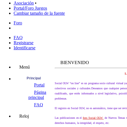
Asociación
•
Portal/Foro Juegos
Cambiar tamaño de la fuente
Foro
FAQ
Registrarse
Identificarse
BIENVENIDO
Menú
L
Principal
Social OLW “on line” es un programa socio cultural virtual ya 
Portal
colectivos sociales y culturales.Deseamos que cualquier pers
Página
cualificado, que estén informados a nivel legislativo, psicol
principal
problemas.
FAQ
El registro en Social OLW, no es automático, tiene que ser revi
Reloj
Las publicaciones en el
foro Social OLW
de Nuevos Temas tan
derechos humanos, la integridad, el respeto, etc.