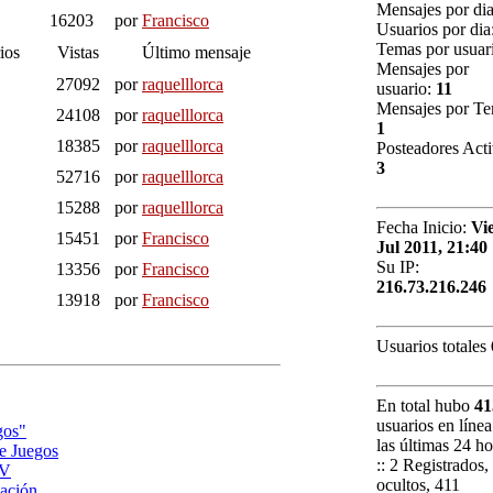
Mensajes por di
16203
por
Francisco
Usuarios por dia
Temas por usuar
ios
Vistas
Último mensaje
Mensajes por
27092
por
raquelllorca
usuario:
11
Mensajes por Te
24108
por
raquelllorca
1
18385
por
raquelllorca
Posteadores Acti
3
52716
por
raquelllorca
15288
por
raquelllorca
Fecha Inicio:
Vie
15451
por
Francisco
Jul 2011, 21:40
Su IP:
13356
por
Francisco
216.73.216.246
13918
por
Francisco
Usuarios totales
En total hubo
41
usuarios en línea
gos"
las últimas 24 ho
de Juegos
:: 2 Registrados,
AV
ocultos, 411
ación