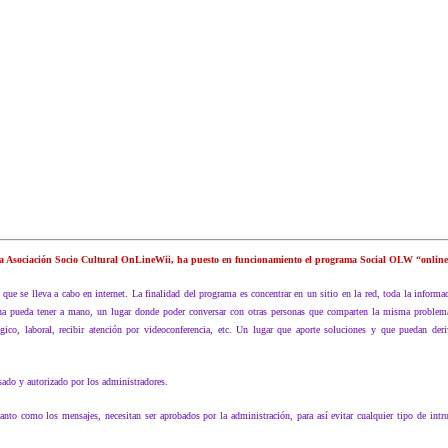
a Asociación Socio Cultural OnLineWii, ha puesto en funcionamiento el programa Social OLW “online
que se lleva a cabo en internet. La finalidad del programa es concentrar en un sitio en la red, toda la inform
ona pueda tener a mano, un lugar donde poder conversar con otras personas que comparten la misma problemá
ógico, laboral, recibir atención por videoconferencia, etc. Un lugar que aporte soluciones y que puedan der
sado y autorizado por los administradores.
to como los mensajes, necesitan ser aprobados por la administración, para así evitar cualquier tipo de intru