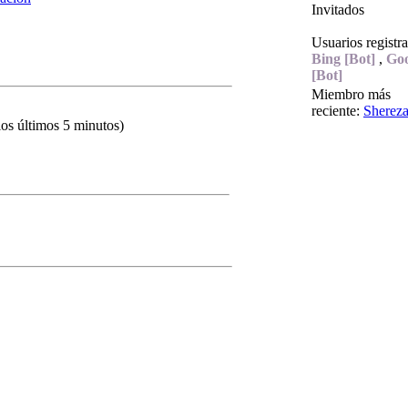
Invitados
Usuarios registr
Bing [Bot]
,
Goo
[Bot]
Miembro más
reciente:
Sherez
 los últimos 5 minutos)