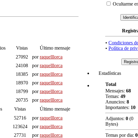
Ocultarme en
Registr
•
Condiciones d
ios
Vistas
Último mensaje
•
Política de pri
27092
por
raquelllorca
24108
por
raquelllorca
Estadísticas
18385
por
raquelllorca
18970
por
raquelllorca
Total
Mensajes:
68
18799
por
raquelllorca
Temas:
49
20735
por
raquelllorca
Anuncios:
8
Importantes:
10
s
Vistas
Último mensaje
52716
por
raquelllorca
Adjuntos:
0
(0
Bytes)
123624
por
raquelllorca
27731
por
raquelllorca
Temas por dia:
0