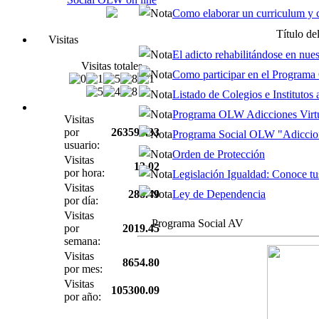
Como elaborar un curriculum y ca
Título de
Visitas
El adicto rehabilitándose en nuest
Visitas totales
Como participar en el Program
Listado de Colegios e Institutos af
Programa OLW Adicciones Virtua
Visitas
por
263591.33
Programa Social OLW "Adiccione
usuario:
Orden de Protección
Visitas
12.02
por hora:
Legislación Igualdad: Conoce tus
Visitas
288.49
Ley de Dependencia
por día:
Visitas
Programa Social AV
por
2019.45
semana:
Visitas
8654.80
por mes:
Visitas
105300.09
por año: