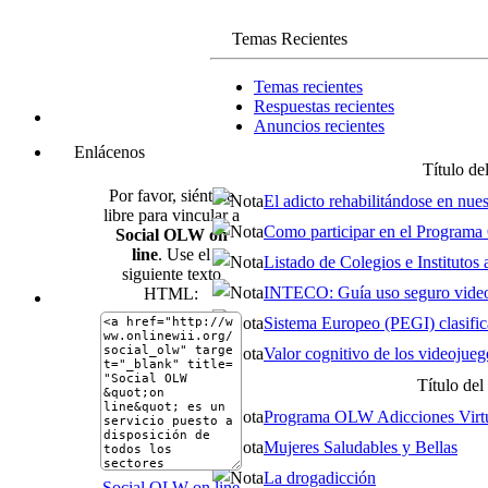
Temas Recientes
Temas recientes
Respuestas recientes
Anuncios recientes
Enlácenos
Título de
Por favor, siéntase
El adicto rehabilitándose en nuest
libre para vincular a
Como participar en el Program
Social OLW on
line
. Use el
Listado de Colegios e Institutos af
siguiente texto
INTECO: Guía uso seguro video
HTML:
Sistema Europeo (PEGI) clasifica
Valor cognitivo de los videojueg
Título del
Programa OLW Adicciones Virtua
Mujeres Saludables y Bellas
La drogadicción
Social OLW on line