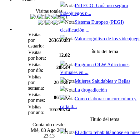
INTECO: Guía uso seguro
Visitas totales
videojuegos p...
Sistema Europeo (PEGI)
clasificación ...
Visitas
Valor cognitivo de los videojueg
por
263630.83
usuario:
Título del tema
Visitas
12.02
por hora:
Visitas
Programa OLW Adicciones
288.49
por día:
Virtuales en ...
Visitas
Mujeres Saludables y Bellas
por
2019.45
semana:
La drogadicción
Visitas
8654.77
Como elaborar un curriculum y
por mes:
carta d...
Visitas
105299.74
por año:
Título del tema
Contando desde:
Mié, 03 Ago 2011,
El adicto rehabilitándose en nues
23:13