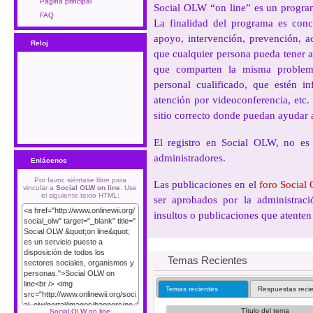
Página principal
Social OLW “on line” es un programa
FAQ
La finalidad del programa es conce
apoyo, intervención, prevención, a
Reloj
que cualquier persona pueda tener 
que comparten la misma problemá
personal cualificado, que estén inf
atención por videoconferencia, etc.
sitio correcto donde puedan ayudar 
El registro en Social OLW, no es 
administradores.
Enlácenos
Por favor, siéntase libre para
Las publicaciones en el
foro Socia
vincular a
Social OLW on line
. Use
el siguiente texto HTML:
ser aprobados por la administració
insultos o publicaciones que atenten 
Temas Recientes
Temas recientes
Respuestas reci
Título del tema
Social OLW on line