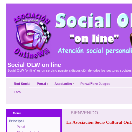
Social OLW on line
Social OLW "on line" es un servicio puesto a disposición de todos los sectores social
Red Social
Portal
‹
Asociación
•
Portal/Foro Juegos
Foro
BIENVENIDO
Menú
Principal
La Asociación Socio Cultural OnL
Portal