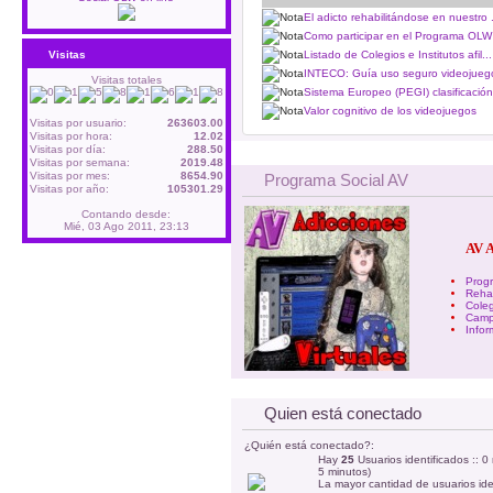
El adicto rehabilitándose en nuestro .
Como participar en el Programa OLW 
Listado de Colegios e Institutos afil...
Visitas
INTECO: Guía uso seguro videojuego
Visitas totales
Sistema Europeo (PEGI) clasificación 
Valor cognitivo de los videojuegos
Visitas por usuario:
263603.00
Visitas por hora:
12.02
Visitas por día:
288.50
Visitas por semana:
2019.48
Visitas por mes:
8654.90
Programa Social AV
Visitas por año:
105301.29
Contando desde:
Mié, 03 Ago 2011, 23:13
AV 
Prog
Rehab
Coleg
Camp
Infor
Quien está conectado
¿Quién está conectado?:
Hay
25
Usuarios identificados :: 0
5 minutos)
La mayor cantidad de usuarios ide