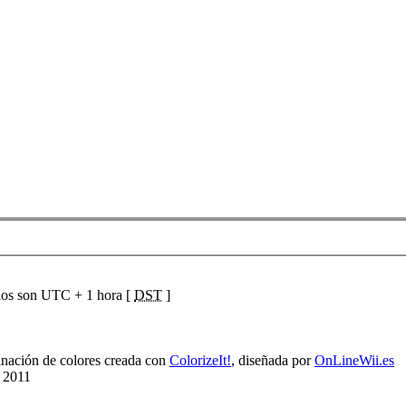
ios son UTC + 1 hora [
DST
]
ación de colores creada con
ColorizeIt!
, diseñada por
OnLineWii.es
 2011