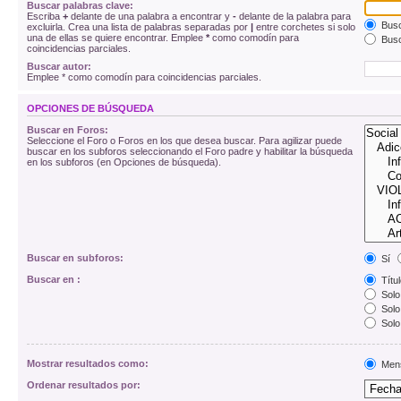
Buscar palabras clave:
Escriba
+
delante de una palabra a encontrar y
-
delante de la palabra para
Busc
excluirla. Crea una lista de palabras separadas por
|
entre corchetes si solo
una de ellas se quiere encontrar. Emplee
*
como comodín para
Busc
coincidencias parciales.
Buscar autor:
Emplee * como comodín para coincidencias parciales.
OPCIONES DE BÚSQUEDA
Buscar en Foros:
Seleccione el Foro o Foros en los que desea buscar. Para agilizar puede
buscar en los subforos seleccionando el Foro padre y habilitar la búsqueda
en los subforos (en Opciones de búsqueda).
Buscar en subforos:
Sí
Buscar en :
Títul
Solo 
Solo 
Solo
Mostrar resultados como:
Men
Ordenar resultados por: