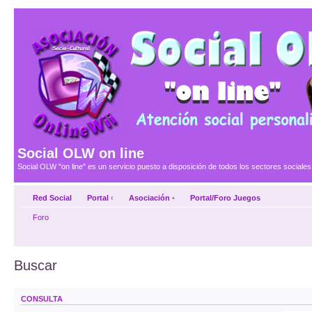
Social OLW on line
Social OLW "on line" es un servicio puesto a disposición de todos los sectores social
Red Social
Portal
‹
Asociación
•
Portal/Foro Juegos
Foro
Buscar
CONSULTA