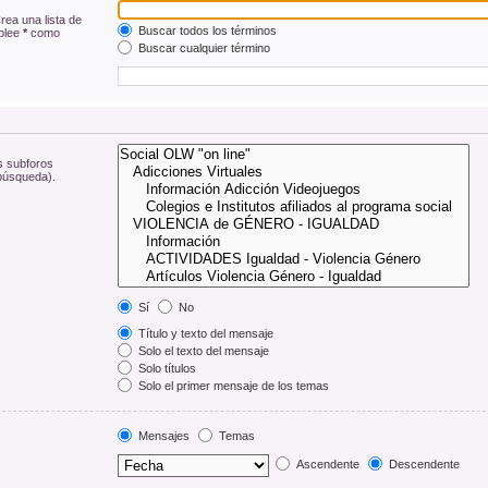
rea una lista de
Buscar todos los términos
mplee
*
como
Buscar cualquier término
s subforos
 búsqueda).
Sí
No
Título y texto del mensaje
Solo el texto del mensaje
Solo títulos
Solo el primer mensaje de los temas
Mensajes
Temas
Ascendente
Descendente