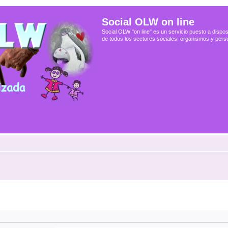
Social OLW on line
Social OLW "on line" es un servicio puesto a dispos
de todos los sectores sociales, organismos y pers