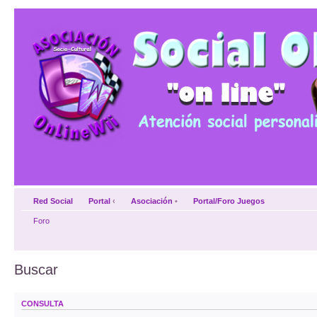
Red Social
Portal
‹
Asociación
•
Portal/Foro Juegos
Foro
Buscar
CONSULTA