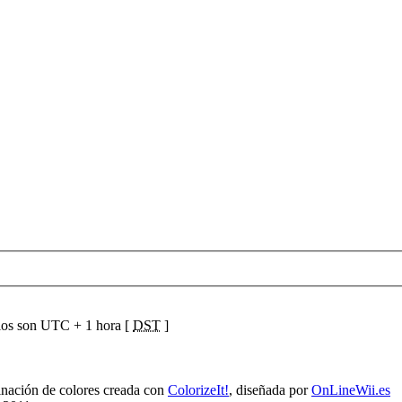
ios son UTC + 1 hora [
DST
]
ación de colores creada con
ColorizeIt!
, diseñada por
OnLineWii.es