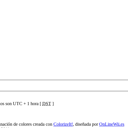
ios son UTC + 1 hora [
DST
]
ación de colores creada con
ColorizeIt!
, diseñada por
OnLineWii.es