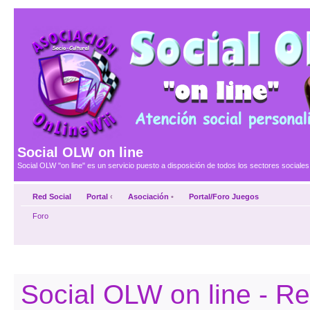
Social OLW on line
Social OLW "on line" es un servicio puesto a disposición de todos los sectores social
Red Social
Portal
‹
Asociación
•
Portal/Foro Juegos
Foro
Social OLW on line - Re