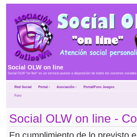
Social OLW on line
Social OLW "on line" es un servicio puesto a disposición de todos los sectores social
Red Social
Portal
‹
Asociación
•
Portal/Foro Juegos
Foro
Social OLW on line - C
En cumplimiento de lo previsto en