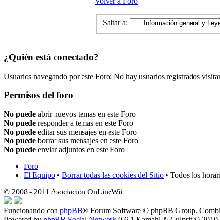
Volver a Foro
Saltar a:
¿Quién está conectado?
Usuarios navegando por este Foro: No hay usuarios registrados visita
Permisos del foro
No puede
abrir nuevos temas en este Foro
No puede
responder a temas en este Foro
No puede
editar sus mensajes en este Foro
No puede
borrar sus mensajes en este Foro
No puede
enviar adjuntos en este Foro
Foro
El Equipo
•
Borrar todas las cookies del Sitio
• Todos los horar
© 2008 - 2011 Asociación OnLineWii
Funcionando con
phpBB
® Forum Software © phpBB Group. Combin
Powered by
phpBB Social Network
0.6.1 Kamahl & Culprit © 2010,