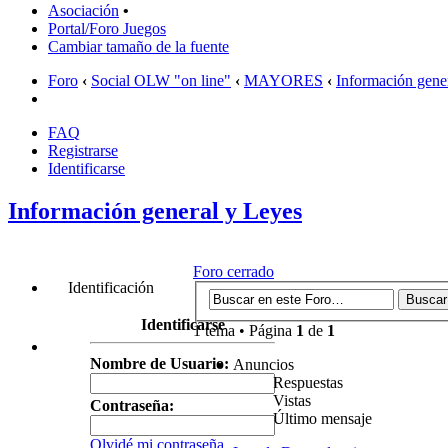
Asociación
•
Portal/Foro Juegos
Cambiar tamaño de la fuente
Foro
‹
Social OLW "on line"
‹
MAYORES
‹
Información gene
FAQ
Registrarse
Identificarse
Información general y Leyes
Foro cerrado
Identificación
Identificarse
1 tema • Página
1
de
1
Nombre de Usuario:
Anuncios
Respuestas
Vistas
Contraseña:
Último mensaje
Olvidé mi contraseña