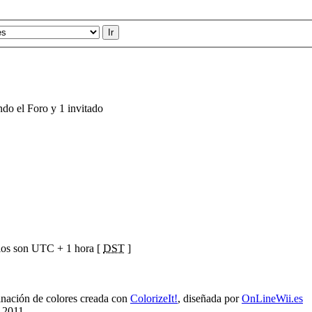
ndo el Foro y 1 invitado
ios son UTC + 1 hora [
DST
]
ación de colores creada con
ColorizeIt!
, diseñada por
OnLineWii.es
 2011