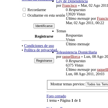
Ley de Dependencia
por
Francisco
» Mar, 02 Ago 2011
Recordarme
0
Respuestas
13920
Vistas
Ocultarme en esta sesión
Último mensaje
por
Franci
Mar, 02 Ago 2011, 00:22
Temas
Respuestas
Registrarse
Vistas
Último mensaje
•
Condiciones de uso
•
Política de privacidad
Teleasistencia Domiciliaria
por
raquelllorca
» Lun, 08 Ago 20
0
Respuestas
6375
Vistas
Último mensaje
por
raquell
Lun, 08 Ago 2011, 20:03
Mostrar temas previos:
Foro cerrado
1 tema • Página
1
de
1