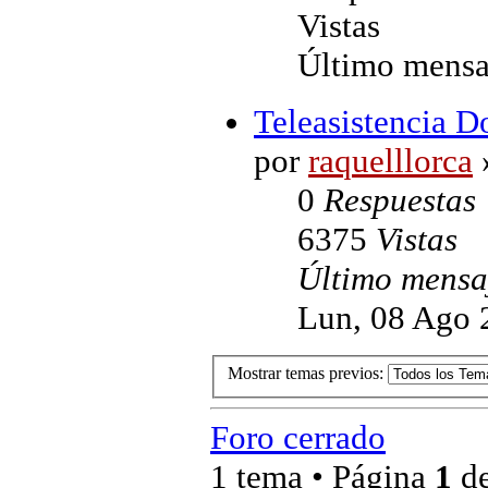
Vistas
Último mensa
Teleasistencia D
por
raquelllorca
0
Respuestas
6375
Vistas
Último mens
Lun, 08 Ago 
Mostrar temas previos:
Foro cerrado
1 tema • Página
1
d