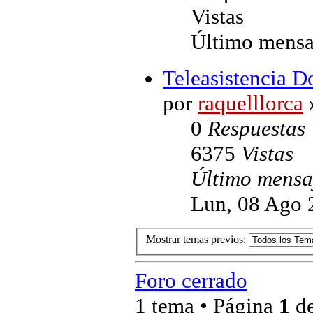
Vistas
Último mensa
Teleasistencia D
por
raquelllorca
0
Respuestas
6375
Vistas
Último mens
Lun, 08 Ago 
Mostrar temas previos:
Foro cerrado
1 tema • Página
1
d