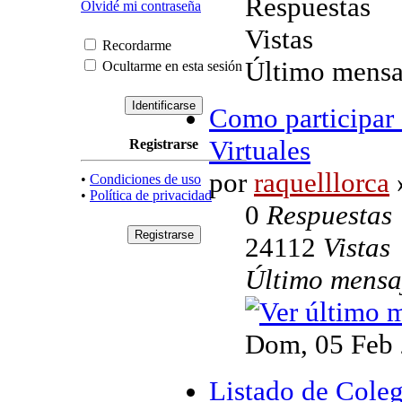
Respuestas
Olvidé mi contraseña
Vistas
Recordarme
Último mensa
Ocultarme en esta sesión
Como participar
Virtuales
Registrarse
por
raquelllorca
•
Condiciones de uso
•
Política de privacidad
0
Respuestas
24112
Vistas
Último mens
Dom, 05 Feb 
Listado de Coleg