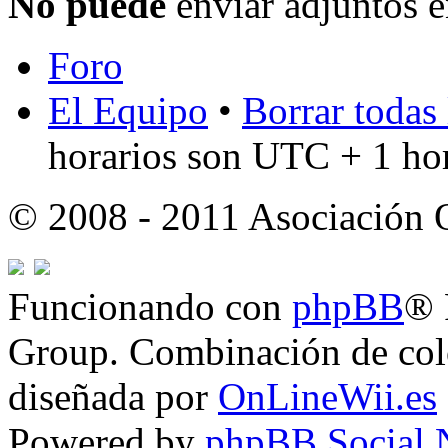
No puede
enviar adjuntos e
Foro
El Equipo
•
Borrar todas 
horarios son UTC + 1 ho
© 2008 - 2011 Asociación
Funcionando con
phpBB
® 
Group. Combinación de col
diseñada por
OnLineWii.es
Powered by
phpBB Social 