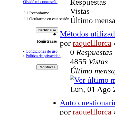
Respuestas
Olvidé mi contraseña
Vistas
Recordarme
Último mensa
Ocultarme en esta sesión
Métodos utilizad
por
raquelllorca
Registrarse
0
Respuestas
•
Condiciones de uso
•
Política de privacidad
4855
Vistas
Último mens
Lun, 01 Ago 
Auto cuestionari
por
raquelllorca