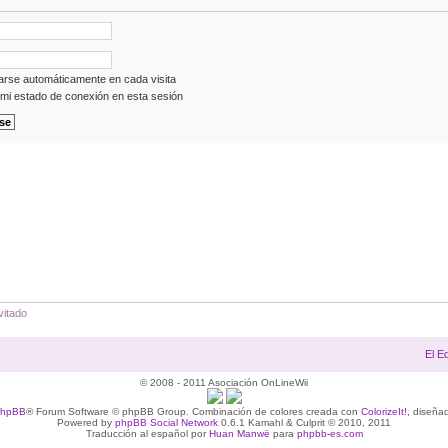
carse automáticamente en cada visita
mi estado de conexión en esta sesión
vitado
El E
© 2008 - 2011 Asociación OnLineWii
phpBB
® Forum Software © phpBB Group. Combinación de colores creada con
ColorizeIt!
, diseña
Powered by
phpBB Social Network
0.6.1 Kamahl & Culprit © 2010, 2011
Traducción al español por
Huan Manwë
para
phpbb-es.com