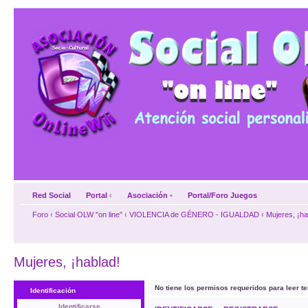
Red Social
Portal
‹
Asociación
•
Portal/Foro Juegos
Foro
‹
Social OLW "on line"
‹
VIOLENCIA de GÉNERO - IGUALDAD
‹
Mujeres, ¡ha
Mujeres, ¡hablad!
No tiene los permisos requeridos para leer te
Identificación
Identificarse