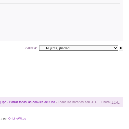
Saltar a:
quipo
•
Borrar todas las cookies del Sitio
• Todos los horarios son UTC + 1 hora [
DST
]
da por
OnLineWii.es