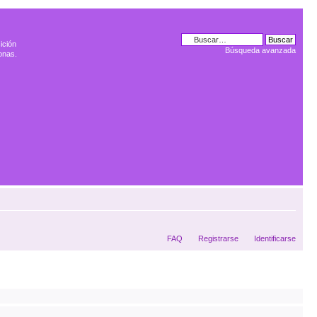
ición
Búsqueda avanzada
onas.
FAQ
Registrarse
Identificarse