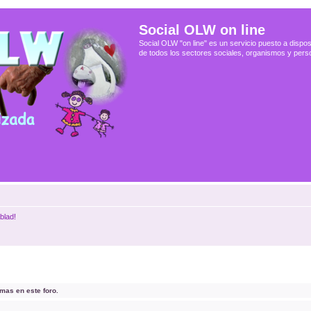
Social OLW on line
Social OLW "on line" es un servicio puesto a dispos
de todos los sectores sociales, organismos y pers
blad!
mas en este foro.