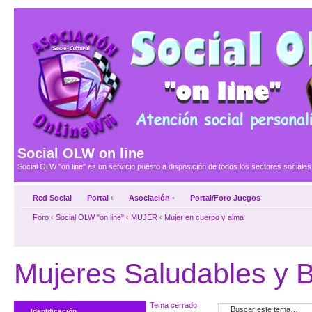
Social OLW on line
Social OLW "on line" es un servicio puesto a disposición de todos los sectores social
Red Social
Portal
‹
Asociación
•
Portal/Foro Juegos
Foro
‹
Social OLW "on line"
‹
MUJER
‹
Mujer en cuerpo y alma
Mujeres Saludables y B
Tema cerrado
Identificación