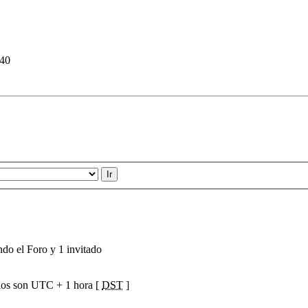
:40
ndo el Foro y 1 invitado
ios son UTC + 1 hora [
DST
]