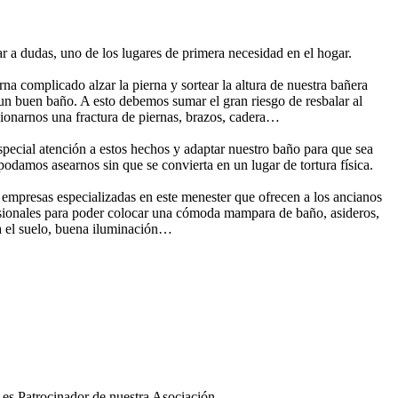
ar a dudas, uno de los lugares de primera necesidad en el hogar.
rna complicado alzar la pierna y sortear la altura de nuestra bañera
un buen baño. A esto debemos sumar el gran riesgo de resbalar al
sionarnos una fractura de piernas, brazos, cadera…
pecial atención a estos hechos y adaptar nuestro baño para que sea
podamos asearnos sin que se convierta en un lugar de tortura física.
 empresas especializadas en este menester que ofrecen a los ancianos
esionales para poder colocar una cómoda mampara de baño, asideros,
ra el suelo, buena iluminación…
es Patrocinador de nuestra Asociación.