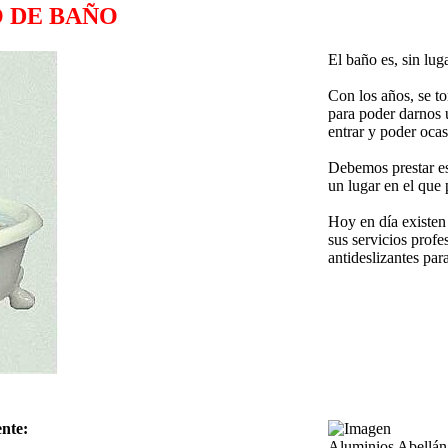
 DE BAÑO
El baño es, sin lug
Con los años, se to
para poder darnos 
entrar y poder oca
Debemos prestar es
un lugar en el que 
Hoy en día existen
sus servicios prof
antideslizantes pa
ente:
Aluminios Abellán 