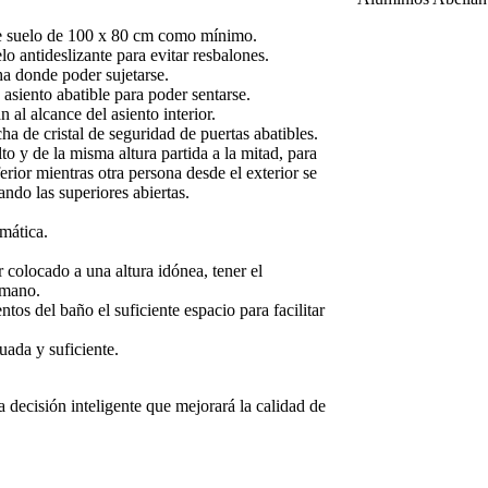
 de suelo de 100 x 80 cm como mínimo.
o antideslizante para evitar resbalones.
ha donde poder sujetarse.
siento abatible para poder sentarse.
n al alcance del asiento interior.
 de cristal de seguridad de puertas abatibles.
o y de la misma altura partida a la mitad, para
inferior mientras otra persona desde el exterior se
ndo las superiores abiertas.
omática.
 colocado a una altura idónea, tener el
 mano.
ntos del baño el suficiente espacio para facilitar
uada y suficiente.
a decisión inteligente que mejorará la calidad de