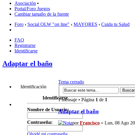
Asociación
•
Portal/Foro Juegos
Cambiar tamaño de la fuente
Foro
‹
Social OLW "on line"
‹
MAYORES
‹
Cuida tu Salud
FAQ
Registrarse
Identificarse
Adaptar el baño
Tema cerrado
Identificación
Identificarse
1 mensaje • Página
1
de
1
Nombre de Usuario:
Adaptar el baño
Contraseña:
por
Francisco
» Lun, 08 Ago 20
Olvidé mi contraseña