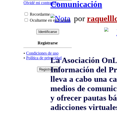
Comunicación
Olvidé mi contraseña
Recordarme
por
raquelll
Ocultarme en esta sesión
Registrarse
•
Condiciones de uso
•
Política de privacidad
La Asociación OnL
Información del Pr
lleva a cabo una c
medios de comunica
y ofrecer pautas bá
adicciones virtuale