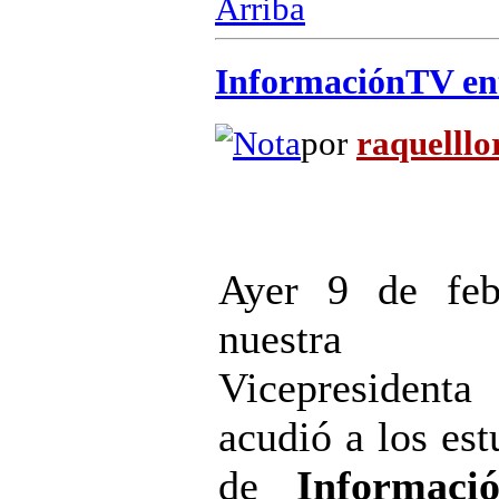
Arriba
InformaciónTV entr
por
raquelllo
Ayer 9 de feb
nuestra
Vicepresidenta
acudió a los est
de
Informaci