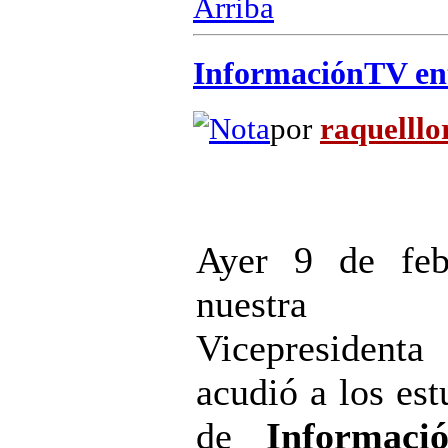
Arriba
InformaciónTV entr
por
raquelllo
Ayer 9 de feb
nuestra
Vicepresidenta
acudió a los est
de
Informaci