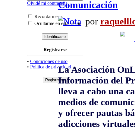
Comunicación
Olvidé mi contraseña
Recordarme
por
raquelll
Ocultarme en esta sesión
Registrarse
•
Condiciones de uso
•
Política de privacidad
La Asociación OnL
Información del Pr
lleva a cabo una c
medios de comunica
y ofrecer pautas bá
adicciones virtuale