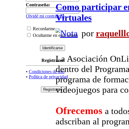
Como participar 
Contraseña:
Virtuales
Olvidé mi contraseña
Recordarme
por
raquelll
Ocultarme en esta sesión
La Asociación OnLin
Registrarse
dentro del Programa
•
Condiciones de uso
•
Política de privacidad
programa de formaci
videojuegos para col
Ofrecemos
a todos
adscriban al progra