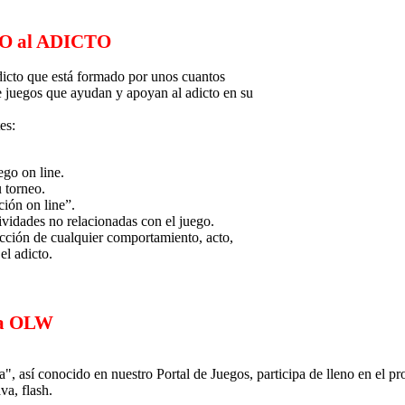
YO al ADICTO
cto que está formado por unos cuantos
de juegos que ayudan y apoyan al adicto en su
es:
ego on line.
 torneo.
ión on line”.
tividades no relacionadas con el juego.
dicción de cualquier comportamiento, acto,
el adicto.
 a OLW
, así conocido en nuestro Portal de Juegos, participa de lleno en el pro
va, flash.