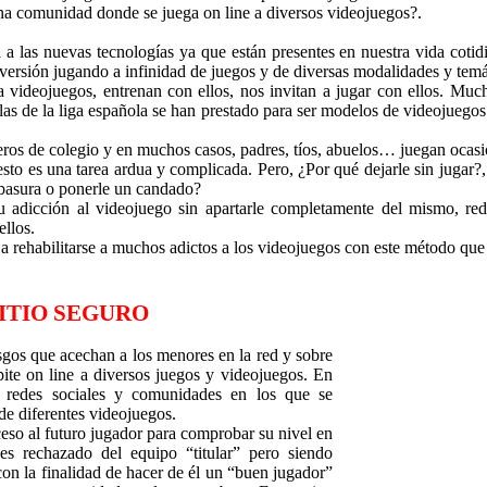
na comunidad donde se juega on line a diversos videojuegos?.
a las nuevas tecnologías ya que están presentes en nuestra vida coti
versión jugando a infinidad de juegos y de diversas modalidades y temá
a videojuegos, entrenan con ellos, nos invitan a jugar con ellos. M
las de la liga española se han prestado para ser modelos de videojueg
os de colegio y en muchos casos, padres, tíos, abuelos… juegan ocasi
to es una tarea ardua y complicada. Pero, ¿Por qué dejarle sin jugar?,
a basura o ponerle un candado?
 su adicción al videojuego sin apartarle completamente del mismo, 
ellos.
rehabilitarse a muchos adictos a los videojuegos con este método que
SITIO SEGURO
sgos que acechan a los menores en la red y sobre
ite on line a diversos juegos y videojuegos. En
s, redes sociales y comunidades en los que se
de diferentes videojuegos.
eso al futuro jugador para comprobar su nivel en
es rechazado del equipo “titular” pero siendo
on la finalidad de hacer de él un “buen jugador”