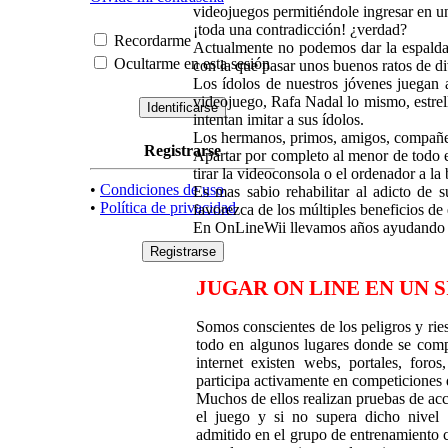
videojuegos permitiéndole ingresar en u
¡toda una contradicción! ¿verdad?
Recordarme
Actualmente no podemos dar la espalda 
Ocultarme en esta sesión
con la que pasar unos buenos ratos de di
Los ídolos de nuestros jóvenes juegan 
videojuego, Rafa Nadal lo mismo, estrel
intentan imitar a sus ídolos.
Los hermanos, primos, amigos, compañer
Registrarse
Apartar por completo al menor de todo es
tirar la videoconsola o el ordenador a l
•
Condiciones de uso
Es mas sabio rehabilitar al adicto de
•
Política de privacidad
favorezca de los múltiples beneficios de 
En OnLineWii llevamos años ayudando a 
JUGAR ON LINE EN UN 
Somos conscientes de los peligros y rie
todo en algunos lugares donde se comp
internet existen webs, portales, foro
participa activamente en competiciones 
Muchos de ellos realizan pruebas de acc
el juego y si no supera dicho nivel 
admitido en el grupo de entrenamiento c