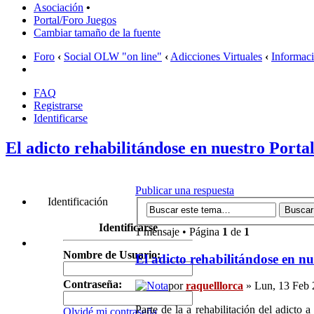
Asociación
•
Portal/Foro Juegos
Cambiar tamaño de la fuente
Foro
‹
Social OLW "on line"
‹
Adicciones Virtuales
‹
Informac
FAQ
Registrarse
Identificarse
El adicto rehabilitándose en nuestro Porta
Publicar una respuesta
Identificación
Identificarse
1 mensaje • Página
1
de
1
Nombre de Usuario:
El adicto rehabilitándose en nu
Contraseña:
por
raquelllorca
» Lun, 13 Feb 
Parte de la a rehabilitación del adicto 
Olvidé mi contraseña