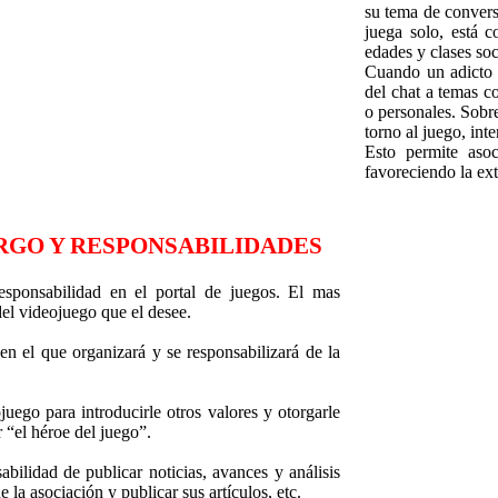
su tema de convers
juega solo, está c
edades y clases soc
Cuando un adicto e
del chat a temas c
o personales. Sobr
torno al juego, int
Esto permite asoc
favoreciendo la ext
GO Y RESPONSABILIDADES
esponsabilidad en el portal de juegos. El mas
del videojuego que el desee.
en el que organizará y se responsabilizará de la
uego para introducirle otros valores y otorgarle
r “el héroe del juego”.
bilidad de publicar noticias, avances y análisis
e la asociación y publicar sus artículos, etc.