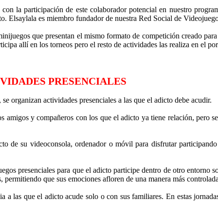
con la participación de este colaborador potencial en nuestro program
icto. Elsaylala es miembro fundador de nuestra Red Social de Videojueg
minijuegos que presentan el mismo formato de competición creado para 
icipa allí en los torneos pero el resto de actividades las realiza en el por
IVIDADES PRESENCIALES
se organizan actividades presenciales a las que el adicto debe acudir.
 amigos y compañeros con los que el adicto ya tiene relación, pero se d
cto de su videoconsola, ordenador o móvil para disfrutar participand
gos presenciales para que el adicto participe dentro de otro entorno so
, permitiendo que sus emociones afloren de una manera más controlada
a las que el adicto acude solo o con sus familiares. En estas jornadas 