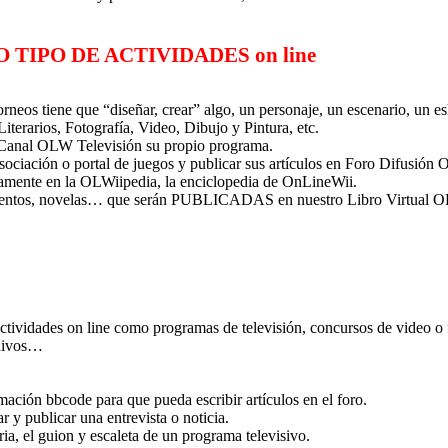
 TIPO DE ACTIVIDADES on line
orneos tiene que “diseñar, crear” algo, un personaje, un escenario, un 
iterarios, Fotografía, Video, Dibujo y Pintura, etc.
o Canal OLW Televisión su propio programa.
asociación o portal de juegos y publicar sus artículos en Foro Difusión
vamente en la OLWiipedia, la enciclopedia de OnLineWii.
 cuentos, novelas… que serán PUBLICADAS en nuestro Libro Virtual 
actividades on line como programas de televisión, concursos de video o
chivos…
ción bbcode para que pueda escribir artículos en el foro.
 y publicar una entrevista o noticia.
a, el guion y escaleta de un programa televisivo.