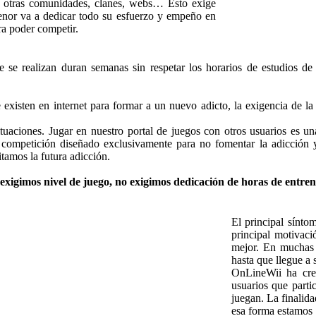
a otras comunidades, clanes, webs… Esto exige
nor va a dedicar todo su esfuerzo y empeño en
ara poder competir.
se realizan duran semanas sin respetar los horarios de estudios de 
existen en internet para formar a un nuevo adicto, la exigencia de l
tuaciones. Jugar en nuestro portal de juegos con otros usuarios es u
de competición diseñado exclusivamente para no fomentar la adicció
amos la futura adicción.
xigimos nivel de juego, no exigimos dedicación de horas de entrenam
El principal sínto
principal motivaci
mejor. En muchas 
hasta que llegue a
OnLineWii ha cre
usuarios que parti
juegan. La finalida
esa forma estamos l