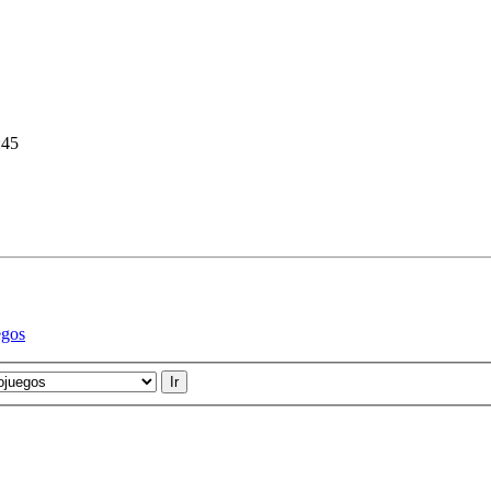
:45
egos