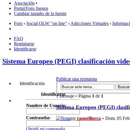
Asociación
•
Portal/Foro Juegos
Cambiar tamaño de la fuente
Foro
‹
Social OLW "on line"
‹
Adicciones Virtuales
‹
Informac
FAQ
Registrarse
Identificarse
Sistema Europeo (PEGI) clasificación vide
Publicar una respuesta
Identificación
Identificarse
1 mensaje • Página
1
de
1
Nombre de Usuario:
Sistema Europeo (PEGI) clasifi
Contraseña:
por
raquelllorca
» Dom, 05 Feb 
Olvidé mi contraseña