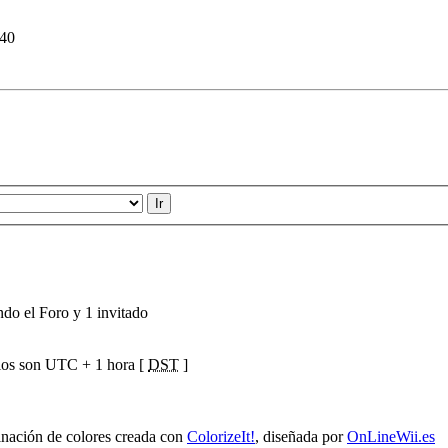
:40
ndo el Foro y 1 invitado
ios son UTC + 1 hora [
DST
]
ación de colores creada con
ColorizeIt!
, diseñada por
OnLineWii.es