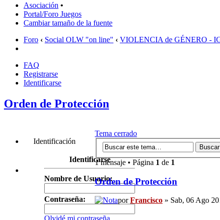
Asociación
•
Portal/Foro Juegos
Cambiar tamaño de la fuente
Foro
‹
Social OLW "on line"
‹
VIOLENCIA de GÉNERO - 
FAQ
Registrarse
Identificarse
Orden de Protección
Tema cerrado
Identificación
Identificarse
1 mensaje • Página
1
de
1
Nombre de Usuario:
Orden de Protección
Contraseña:
por
Francisco
» Sab, 06 Ago 20
Olvidé mi contraseña