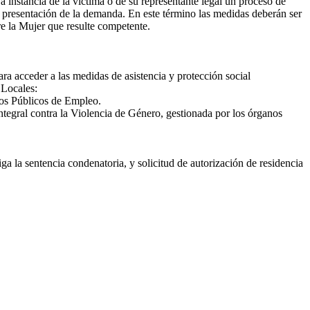
a instancia de la víctima o de su representante legal un proceso de
la presentación de la demanda. En este término las medidas deberán ser
bre la Mujer que resulte competente.
para acceder a las medidas de asistencia y protección social
 Locales:
ios Públicos de Empleo.
tegral contra la Violencia de Género, gestionada por los órganos
ga la sentencia condenatoria, y solicitud de autorización de residencia