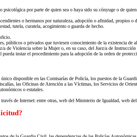
 o psicológica por parte de quien sea o haya sido su cónyuge o de quien 
ascendientes o hermanos por naturaleza, adopción o afinidad, propios o
otestad, tutela, curatela, acogimiento o guarda de hecho.
ficio.
es, públicos o privados que tuviesen conocimiento de la existencia de al
a de Violencia sobre la Mujer o, en su caso, del Juez/a de Instrucción e
al pueda instar el procedimiento para la adopción de la orden de protecc
único disponible en las Comisarías de Policía, los puestos de la Guardi
 fiscalías, las Oficinas de Atención a las Víctimas, los Servicios de Orie
autonómicos o estatales.
través de Internet: entre otras, web del Ministerio de Igualdad, web de
licitud?
uestos de la Guardia Civil, las dependencias de las Policías Autonómicas