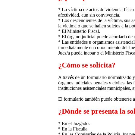
* La víctima de actos de violencia física
afectividad, aun sin convivencia.
* Los descendientes de la víctima, sus 
la víctima o que se hallen sujetos a la p
* El Ministerio Fiscal.
* El órgano judicial puede acordarla de o
* Las entidades u organismos asistencial
inmediatamente en conocimiento del Juez/
Juez/a pueda incoar o el Ministerio Fisc
¿Cómo se solicita?
A través de un formulario normalizado y 
órganos judiciales penales y civiles, las
instituciones asistenciales municipales, 
El formulario también puede obtenerse a 
¿Dónde se presenta la so
* En el Juzgado.
* En la Fiscalía.
* En las Comisarías de la Policía, los p