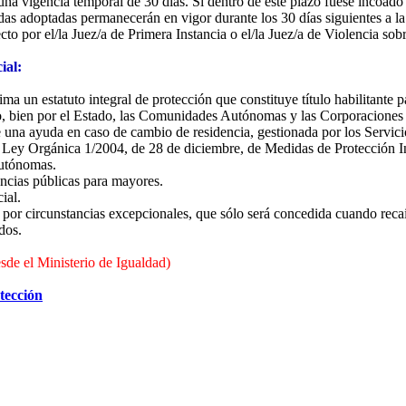
una vigencia temporal de 30 días. Si dentro de este plazo fuese incoado 
edidas adoptadas permanecerán en vigor durante los 30 días siguientes a 
ecto por el/la Juez/a de Primera Instancia o el/la Juez/a de Violencia so
ial:
ima un estatuto integral de protección que constituye título habilitante 
co, bien por el Estado, las Comunidades Autónomas y las Corporaciones
e una ayuda en caso de cambio de residencia, gestionada por los Servic
 Ley Orgánica 1/2004, de 28 de diciembre, de Medidas de Protección In
utónomas.
encias públicas para mayores.
ial.
a por circunstancias excepcionales, que sólo será concedida cuando recai
dos.
sde el Ministerio de Igualdad)
tección