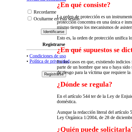
¿En qué consiste?
Recordarme
La orden de protección es un instrumento 
Ocultarme en esta sesión
protección concentra en una única e inme
mismo tiempo los mecanismos de asistenc
Esto es, la orden de protección unifica l
Registrarse
¿En qué supuestos se dic
•
Condiciones de uso
•
Política de privacidad
En los casos en que, existiendo indicios 
parte de un hombre que sea o haya sido s
de riesgo para la víctima que requiere l
¿Dónde se regula?
En el artículo 544 ter de la Ley de Enju
doméstica.
Aunque la redacción literal del artículo 
Ley Orgánica 1/2004, de 28 de diciembre,
¿Quién puede solicitarla