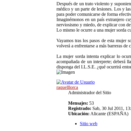
Después de un trato violento y suponien
médico y un parte de lesiones. Los y la
para poder comunicarse de forma efectiv
Imaginémonos en un país extranjero cuy
nerviosismo y miedo, de explicar con det
Lo mismo le ocurre a una mujer sorda cu
Vayamos tras los pasos de esta mujer sor
volverá a enfrentarse a más barreras de
La mujer sorda intenta explicar lo ocur
acompañada de un interprete; deberá lla
disponga del I.L.S.E. ¿qué ocurrirá ent
raquelllorca
Administrador del Sitio
Mensajes:
53
Registrado:
Sab, 30 Jul 2011, 13
Ubicación:
Alicante (ESPAÑA)
Sitio web