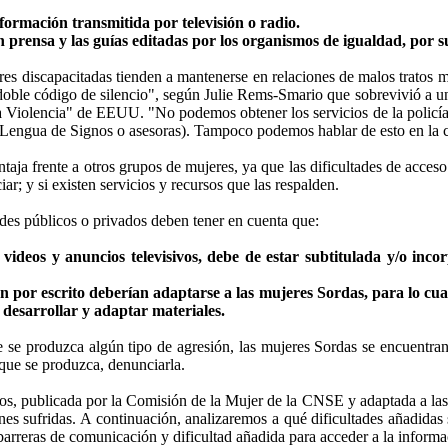
formación transmitida por televisión o radio.
n prensa y las guías editadas por los organismos de igualdad, por s
es discapacitadas tienden a mantenerse en relaciones de malos tratos 
 doble código de silencio", según Julie Rems-Smario que sobrevivió a un
 Violencia" de EEUU. "No podemos obtener los servicios de la policía
de Lengua de Signos o asesoras). Tampoco podemos hablar de esto en la
taja frente a otros grupos de mujeres, ya que las dificultades de acces
r; y si existen servicios y recursos que las respalden.
ades públicos o privados deben tener en cuenta que:
videos y anuncios televisivos, debe de estar subtitulada y/o in
n por escrito deberían adaptarse a las mujeres Sordas, para lo cua
desarrollar y adaptar materiales.
 produzca algún tipo de agresión, las mujeres Sordas se encuentran 
 que se produzca, denunciarla.
os, publicada por la Comisión de la Mujer de la CNSE y adaptada a las 
nes sufridas. A continuación, analizaremos a qué dificultades añadidas
 barreras de comunicación y dificultad añadida para acceder a la informa