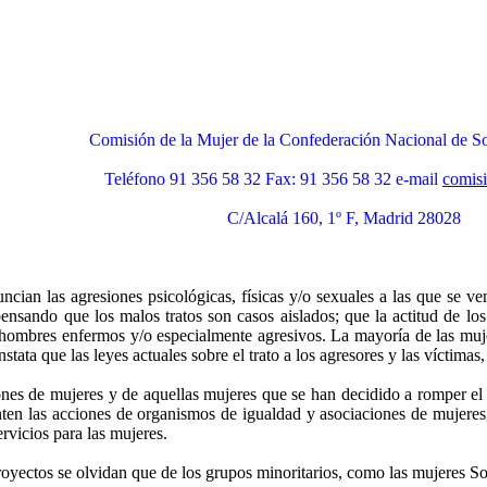
Comisión de la Mujer de la Confederación Nacional de S
Teléfono 91 356 58 32 Fax: 91 356 58 32 e-mail
comis
C/Alcalá 160, 1º F, Madrid 28028
cian las agresiones psicológicas, físicas y/o sexuales a las que se v
ensando que los malos tratos son casos aislados; que la actitud de los
hombres enfermos y/o especialmente agresivos. La mayoría de las mujer
stata que las leyes actuales sobre el trato a los agresores y las víctima
ones de mujeres y de aquellas mujeres que se han decidido a romper el
ten las acciones de organismos de igualdad y asociaciones de mujeres,
rvicios para las mujeres.
oyectos se olvidan que de los grupos minoritarios, como las mujeres So