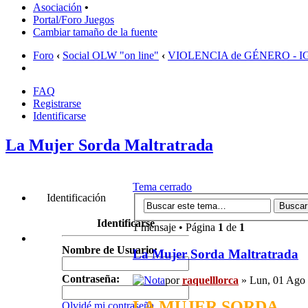
Asociación
•
Portal/Foro Juegos
Cambiar tamaño de la fuente
Foro
‹
Social OLW "on line"
‹
VIOLENCIA de GÉNERO - 
FAQ
Registrarse
Identificarse
La Mujer Sorda Maltratrada
Tema cerrado
Identificación
Identificarse
1 mensaje • Página
1
de
1
Nombre de Usuario:
La Mujer Sorda Maltratrada
Contraseña:
por
raquelllorca
» Lun, 01 Ago 
LA MUJER SORDA
Olvidé mi contraseña