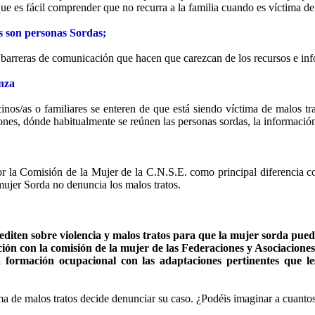
e es fácil comprender que no recurra a la familia cuando es víctima de 
s son personas Sordas;
barreras de comunicación que hacen que carezcan de los recursos e info
enza
inos/as o familiares se enteren de que está siendo víctima de malos t
iones, dónde habitualmente se reúnen las personas sordas, la información
or la Comisión de la Mujer de la C.N.S.E. como principal diferencia co
 mujer Sorda no denuncia los malos tratos.
editen sobre violencia y malos tratos para que la mujer sorda pueda 
ón con la comisión de la mujer de las Federaciones y Asociaciones
a formación ocupacional con las adaptaciones pertinentes que les
de malos tratos decide denunciar su caso. ¿Podéis imaginar a cuantos 