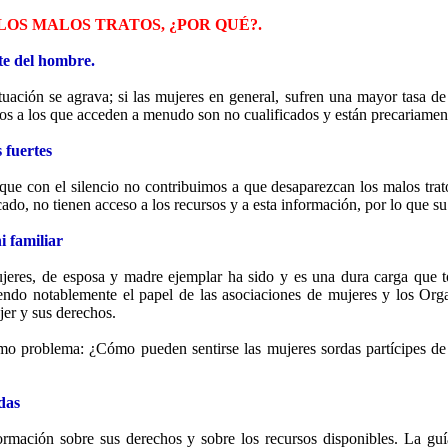
OS MALOS TRATOS, ¿POR QUÉ?.
te del hombre.
ituación se agrava; si las mujeres en general, sufren una mayor tasa d
jos a los que acceden a menudo son no cualificados y están precariame
 fuertes
que con el silencio no contribuimos a que desaparezcan los malos trat
do, no tienen acceso a los recursos y a esta información, por lo que su
i familiar
ujeres, de esposa y madre ejemplar ha sido y es una dura carga que t
uyendo notablemente el papel de las asociaciones de mujeres y los O
jer y sus derechos.
o problema: ¿Cómo pueden sentirse las mujeres sordas partícipes de 
das
ormación sobre sus derechos y sobre los recursos disponibles. La gu