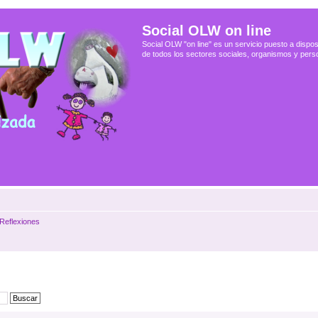
Social OLW on line
Social OLW "on line" es un servicio puesto a dispos
de todos los sectores sociales, organismos y pers
 Reflexiones