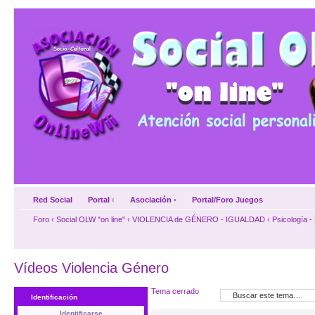
Red Social
Portal
‹
Asociación
•
Portal/Foro Juegos
Foro
‹
Social OLW "on line"
‹
VIOLENCIA de GÉNERO - IGUALDAD
‹
Psicología -
Vídeos Violencia Género
Tema cerrado
Identificación
Identificarse