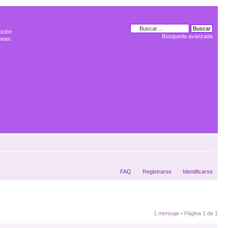
ición
Búsqueda avanzada
onas.
FAQ
Registrarse
Identificarse
1 mensaje • Página
1
de
1