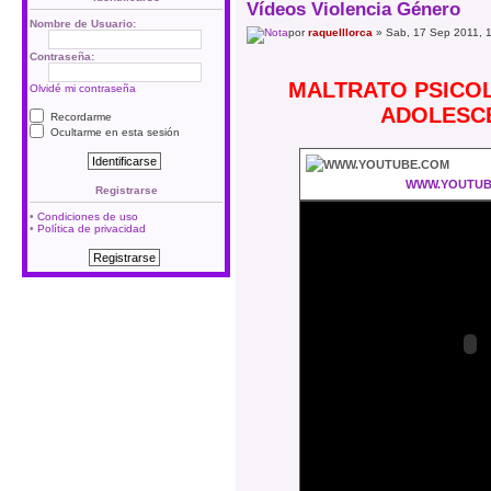
Vídeos Violencia Género
Nombre de Usuario:
por
raquelllorca
» Sab, 17 Sep 2011, 
Contraseña:
MALTRATO PSICO
Olvidé mi contraseña
ADOLESC
Recordarme
Ocultarme en esta sesión
WWW.YOUTUB
Registrarse
•
Condiciones de uso
•
Política de privacidad