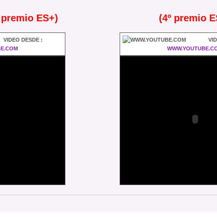
 premio ES+)
(4º premio E
VIDEO DESDE :
VI
E.COM
WWW.YOUTUBE.C