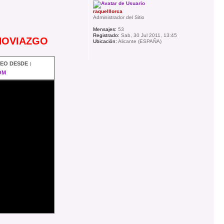
raquelllorca
Administrador del Sitio
Mensajes:
53
Registrado:
Sab, 30 Jul 2011, 13:45
 NOVIAZGO
Ubicación:
Alicante (ESPAÑA)
DEO DESDE :
OM