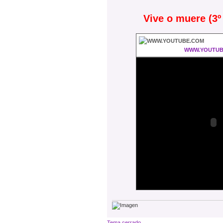
Vive o muere (3º
WWW.YOUTUB
Tema cerrado