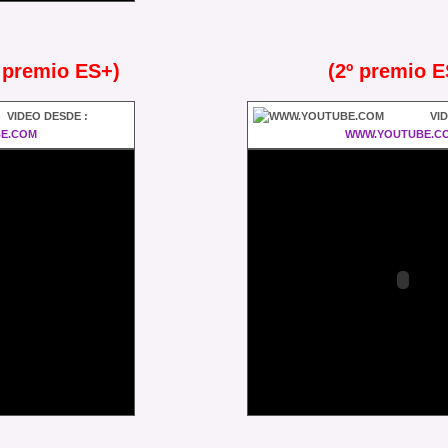
 premio ES+)
(2º premio E
VIDEO DESDE :
VI
E.COM
WWW.YOUTUBE.C