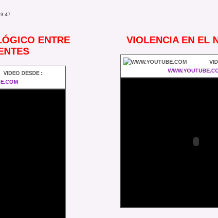
19:47
LÓGICO ENTRE
VIOLENCIA EN EL
ENTES
VI
WWW.YOUTUBE.C
VIDEO DESDE :
E.COM